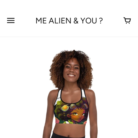
Aller
au
contenu
ME ALIEN & YOU ?