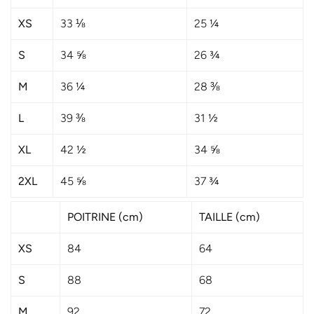
En vous inscrivant à notre
newsletter, vous aurez accès à une
XS
33 ⅛
25 ¼
sélection exclusive de nos dernières
S
34 ⅝
26 ¾
collections, inspirées, audacieuses
M
36 ¼
28 ⅜
et toujours à la pointe des dernières
L
39 ⅜
31 ½
tendances de la Créatrice Neter
Osiirê.
XL
42 ½
34 ⅝
2XL
45 ⅝
37 ¾
POITRINE (cm)
TAILLE (cm)
XS
84
64
S
88
68
M
92
72