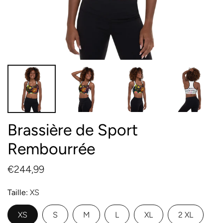
Brassière de Sport
Rembourrée
€244,99
Taille
XS
XS
S
M
L
XL
2 XL