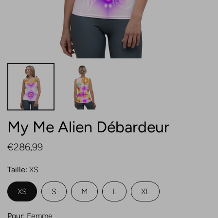
My Me Alien Débardeur
€286,99
Taille
XS
XS
S
M
L
XL
Pour
Femme