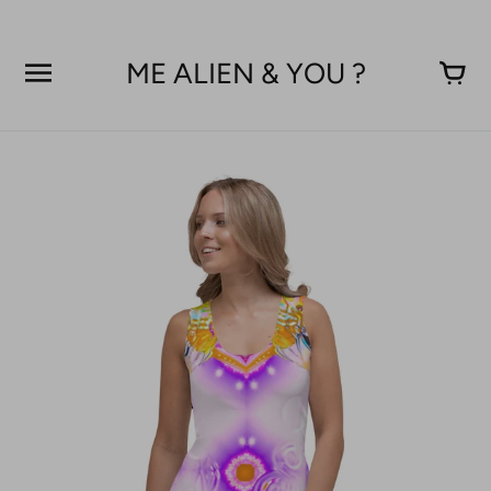
Aller
au
contenu
ME ALIEN & YOU ?