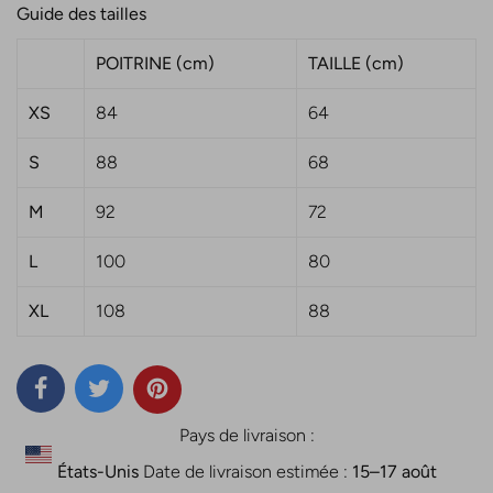
Guide des tailles
newsletter
POITRINE (cm)
TAILLE (cm)
En vous inscrivant à notre
XS
84
64
newsletter, vous aurez accès à une
sélection exclusive de nos dernières
S
88
68
collections, inspirées, audacieuses
M
92
72
et toujours à la pointe des dernières
L
100
80
tendances de la Créatrice Neter
Osiirê.
XL
108
88
Pays de livraison :
États-Unis
Date de livraison estimée :
15⁠–17 août