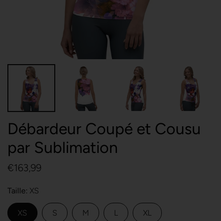
Débardeur Coupé et Cousu
par Sublimation
€163,99
Taille
XS
XS
S
M
L
XL