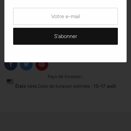
S
88
68
M
92
72
L
100
80
XL
108
88
Pays de livraison :
États-Unis
Date de livraison estimée :
15⁠–17 août