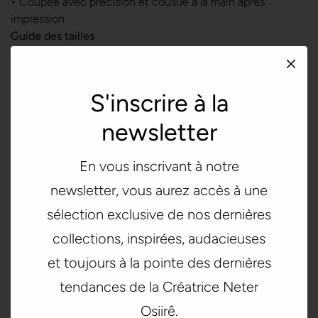
• Coupée avec précision et cousue à la main après
impression
Guide des tailles
POITRINE (inches)
TAILLE (inches)
S'inscrire à la
XS
33 ⅛
25 ¼
newsletter
S
34 ⅝
26 ¾
M
36 ¼
28 ⅜
En vous inscrivant à notre
newsletter, vous aurez accès à une
L
39 ⅜
31 ½
sélection exclusive de nos dernières
XL
42 ½
34 ⅝
collections, inspirées, audacieuses
et toujours à la pointe des dernières
POITRINE (cm)
TAILLE (cm)
tendances de la Créatrice Neter
XS
84
64
Osiirê.