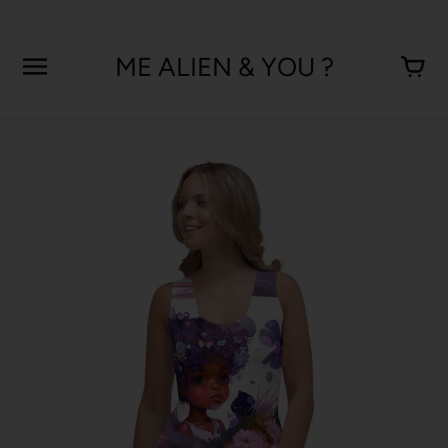
Aller
au
contenu
ME ALIEN & YOU ?