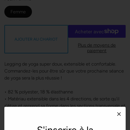
Femme
AJOUTER AU CHARIOT
Plus de moyens de
paiement
Legging de yoga super doux, extensible et confortable.
Commandez-les pour être sûr que votre prochaine séance
de yoga sera la plus réussie !
• 82 % polyester, 18 % élasthanne
• Matériau extensible dans les 4 directions, de sorte qu'il
s'étire et reprend sa forme dans les sections transversale et
longitudinale.
• Fabriqué avec un fil lisse et confortable en microfibre
• Ceinture surélevée