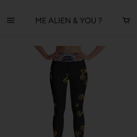
Aller
au
contenu
ME ALIEN & YOU ?