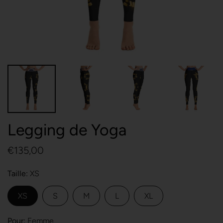
Legging de Yoga
€135,00
Taille
XS
XS
S
M
L
XL
Pour
Femme