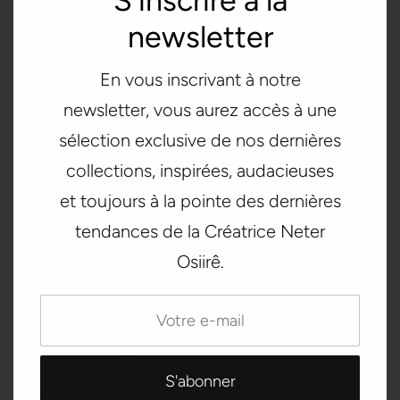
S'inscrire à la
• Coupe de précision et cousu à la main après impression
newsletter
Guide des tailles
TAILLE (cm)
HANCHES (cm)
En vous inscrivant à notre
newsletter, vous aurez accès à une
XS
64
90
sélection exclusive de nos dernières
S
68
94
collections, inspirées, audacieuses
M
72
98
et toujours à la pointe des dernières
tendances de la Créatrice Neter
L
80
106
Osiirê.
XL
88
114
Pays de livraison :