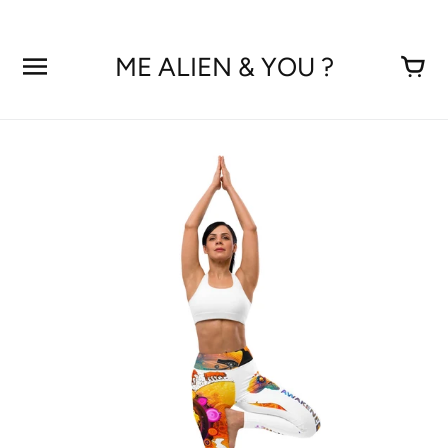
Aller
au
contenu
ME ALIEN & YOU ?