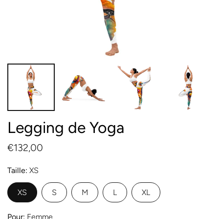
Legging de Yoga
€132,00
Taille
XS
XS
S
M
L
XL
Pour
Femme