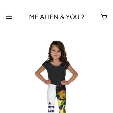
Aller
au
contenu
ME ALIEN & YOU ?