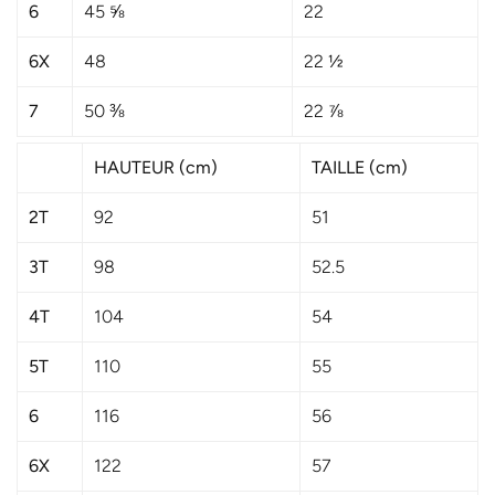
6
sélection exclusive de nos dernières
45 ⅝
22
collections, inspirées, audacieuses
6X
48
22 ½
et toujours à la pointe des dernières
7
50 ⅜
22 ⅞
tendances de la Créatrice Neter
Osiirê.
HAUTEUR (cm)
TAILLE (cm)
2T
92
51
3T
98
52.5
4T
104
54
5T
110
55
6
116
56
6X
122
57