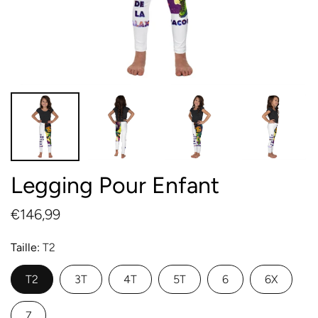
Legging Pour Enfant
€146,99
Taille
T2
T2
3T
4T
5T
6
6X
7