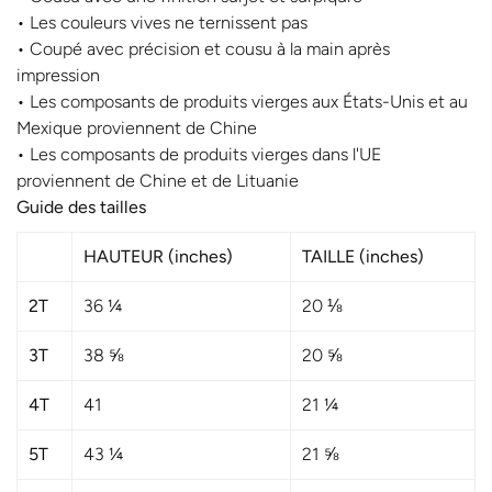
• Les couleurs vives ne ternissent pas
• Coupé avec précision et cousu à la main après
impression
• Les composants de produits vierges aux États-Unis et au
Mexique proviennent de Chine
• Les composants de produits vierges dans l'UE
proviennent de Chine et de Lituanie
Guide des tailles
HAUTEUR (inches)
TAILLE (inches)
2T
36 ¼
20 ⅛
3T
38 ⅝
20 ⅝
4T
41
21 ¼
En vous inscrivant à notre
5T
43 ¼
21 ⅝
newsletter, vous aurez accès à une