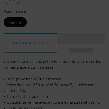
Pour
Femme
Femme
AJOUTER AU CHARIOT
Ce maillot de bain une pièce fera ressortir vos plus belles
formes grâce à son tissu lisse !
• 82 % polyester, 18 % élasthanne
• Poids du tissu : 230 g/m² (6.78 oz/yd²), le poids peut
varier de 5 %
• Tissu résistant au chlore
• Coupe brésilienne avec encolure échancrée et dos nu
• Coutures en zig-zag