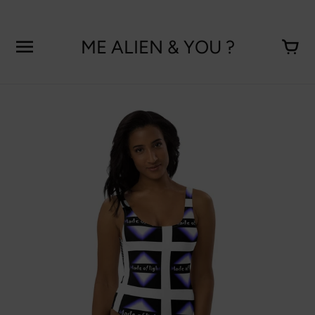
Aller
au
contenu
ME ALIEN & YOU ?