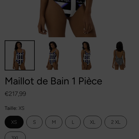
Maillot de Bain 1 Pièce
€217,99
Taille
XS
XS
S
M
L
XL
2 XL
3XL