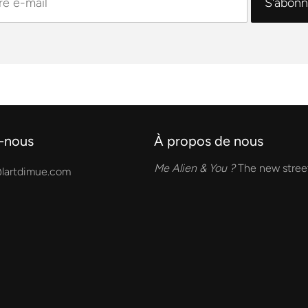
-nous
À propos de nous
Me Alien & You ?
The new street
lartdimue.com