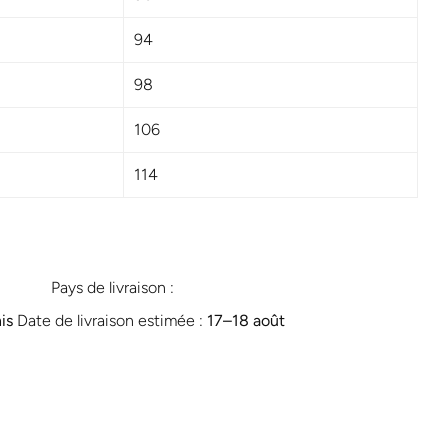
94
98
106
114
 à une
ées,
Pays de livraison :
ances
is
Date de livraison estimée :
17⁠–18 août