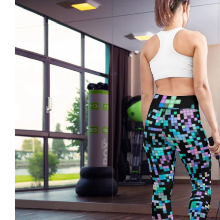
En vo
sél
auda