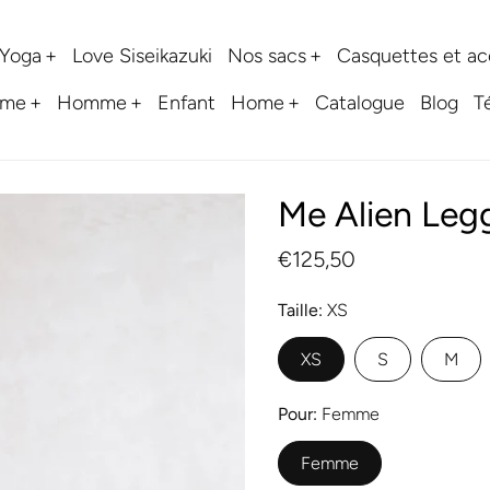
 Yoga
Love Siseikazuki
Nos sacs
Casquettes et ac
me
Homme
Enfant
Home
Catalogue
Blog
T
Me Alien Leg
€125,50
Taille
XS
XS
S
M
Pour
Femme
Femme