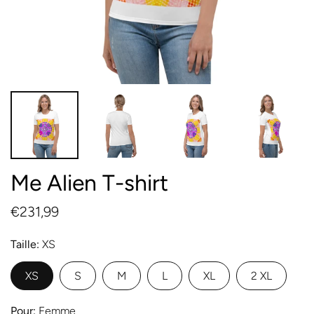
Me Alien T-shirt
€231,99
Taille
XS
XS
S
M
L
XL
2 XL
Pour
Femme