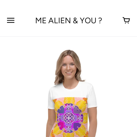
Aller
au
contenu
ME ALIEN & YOU ?