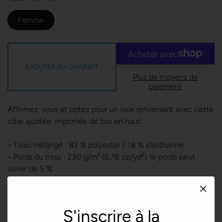
Femme
AJOUTER AU CHARIOT
Plus de moyens de
paiement
Affirmez-vous et optez pour un look renversant avec cette
robe ajustée, imprimée de bas en haut.
• Tissu mélangé : 82 % polyester / 18 % élasthanne
• Poids du tissu : 230 g/m² (6,78 oz/yd²), le poids peut
varier de 5 %
• Fabrication en fil microfibre doux et confortable
• Le matériel est extensible dans les quatre sens
• Composants de produits vierges en provenance de
S'inscrire à la
Chine