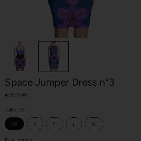
Space Jumper Dress n°3
€353,99
Taille
XS
XS
S
M
L
XL
Pour
Femme