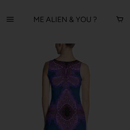
Aller
au
contenu
ME ALIEN & YOU ?