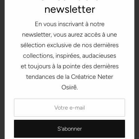
Guide des tailles
newsletter
POITRINE (cm)
TAILLE (cm)
HANCHE (cm)
En vous inscrivant à notre
XS
84
64
90
newsletter, vous aurez accès à une
sélection exclusive de nos dernières
S
88
68
94
collections, inspirées, audacieuses
M
92
72
98
et toujours à la pointe des dernières
L
100
80
106
tendances de la Créatrice Neter
Osiirê.
XL
108
88
114
Pays de livraison :
États-Unis
Date de livraison estimée :
14⁠–17 août