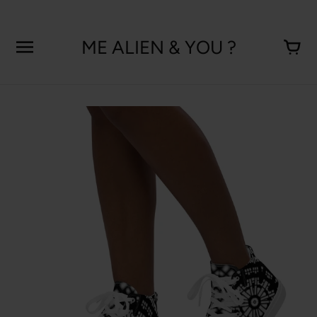
Aller
au
contenu
ME ALIEN & YOU ?