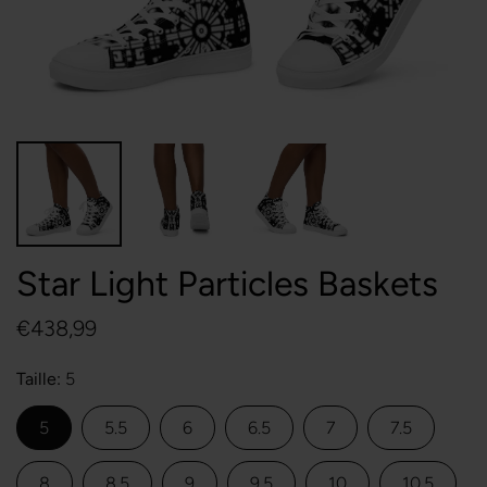
Star Light Particles Baskets
€438,99
Taille
5
5
5.5
6
6.5
7
7.5
8
8.5
9
9.5
10
10.5