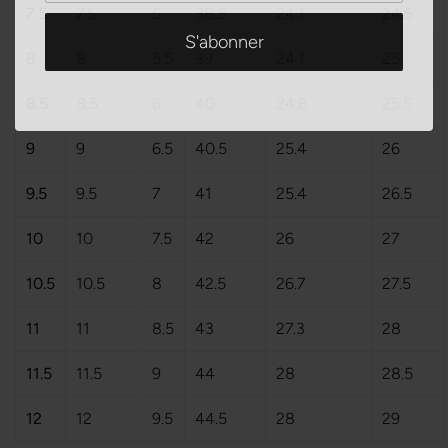
7.5
7.5
5
38.5
24.1
24.5
8
8
5.5
39
24.1
25
8.5
8.5
6
40
24.8
25.5
9
9
6.5
40.5
25.4
26
9.5
9.5
7
41
25.4
26.5
10
10
7.5
42
26
27
10.5
10.5
8
42.5
26.7
27.5
11
11
8.5
43
27.3
28
11.5
11.5
9
44
28
28.5
12
12
9.5
44.5
28
29