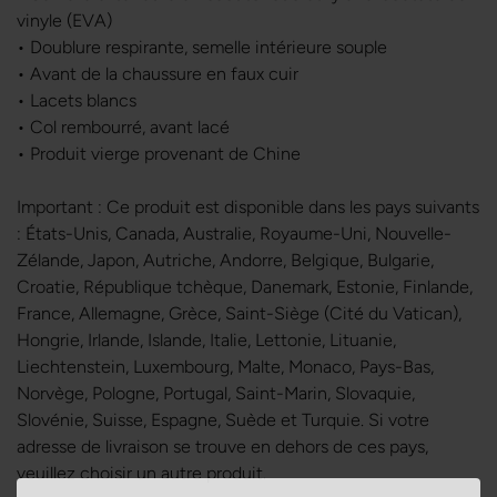
vinyle (EVA)
• Doublure respirante, semelle intérieure souple
• Avant de la chaussure en faux cuir
• Lacets blancs
• Col rembourré, avant lacé
• Produit vierge provenant de Chine
Important : Ce produit est disponible dans les pays suivants
: États-Unis, Canada, Australie, Royaume-Uni, Nouvelle-
Zélande, Japon, Autriche, Andorre, Belgique, Bulgarie,
Croatie, République tchèque, Danemark, Estonie, Finlande,
France, Allemagne, Grèce, Saint-Siège (Cité du Vatican),
Hongrie, Irlande, Islande, Italie, Lettonie, Lituanie,
Liechtenstein, Luxembourg, Malte, Monaco, Pays-Bas,
Norvège, Pologne, Portugal, Saint-Marin, Slovaquie,
Slovénie, Suisse, Espagne, Suède et Turquie. Si votre
adresse de livraison se trouve en dehors de ces pays,
veuillez choisir un autre produit.