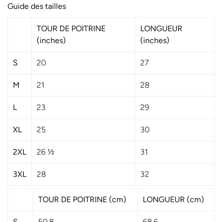
Guide des tailles
TOUR DE POITRINE
LONGUEUR
(inches)
(inches)
S
20
27
M
21
28
S'inscrire à la
L
23
29
newsletter
XL
25
30
En vous inscrivant à notre
2XL
26 ½
31
newsletter, vous aurez accès à une
sélection exclusive de nos dernières
3XL
28
32
collections, inspirées, audacieuses
TOUR DE POITRINE (cm)
LONGUEUR (cm)
et toujours à la pointe des dernières
S
50.8
68.6