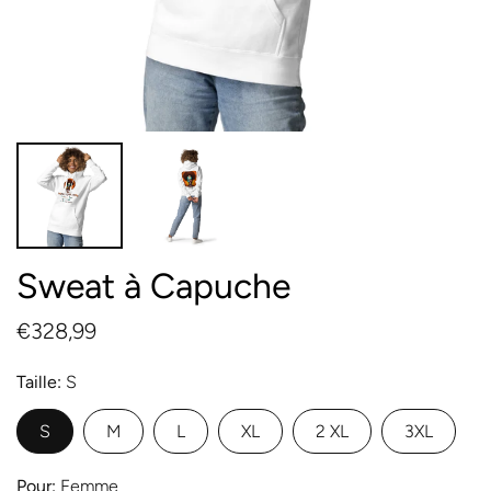
Sweat à Capuche
€328,99
Taille
S
S
M
L
XL
2 XL
3XL
Pour
Femme