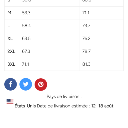
tendances de la Créatrice Neter
Osiirê.
M
53.3
71.1
L
58.4
73.7
XL
63.5
76.2
2XL
67.3
78.7
3XL
71.1
81.3
Pays de livraison :
États-Unis
Date de livraison estimée :
12⁠–18 août