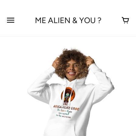
Aller
au
contenu
ME ALIEN & YOU ?