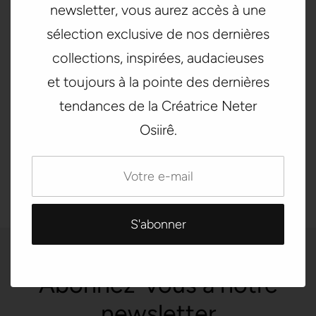
• Corps découpé à ourlet brut
newsletter, vous aurez accès à une
• Cordons de serrage assortis
sélection exclusive de nos dernières
• Épaules basses
• Produit vierge provenant du Nicaragua, du Mexique ou
collections, inspirées, audacieuses
des États-Unis
et toujours à la pointe des dernières
tendances de la Créatrice Neter
Osiirê.
Pays de livraison :
États-Unis
Date de livraison estimée :
10⁠–15 août
Abonnez-vous à notre
newsletter