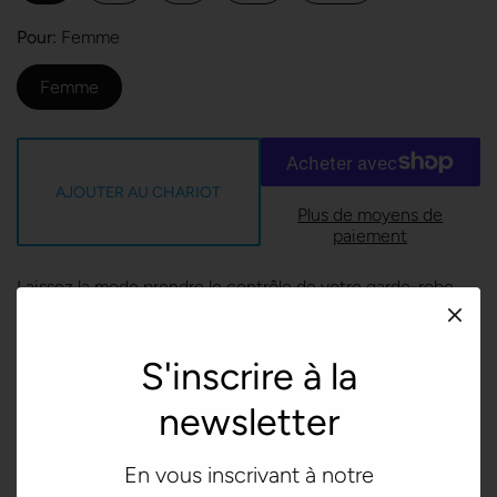
Pour
Femme
Femme
AJOUTER AU CHARIOT
Plus de moyens de
paiement
Laissez la mode prendre le contrôle de votre garde-robe
avec cette pièce originale. L'ourlet brut très tendance et
les cordons de serrage assortis feront de ce sweat à
S'inscrire à la
capuche un incontournable de votre garde-robe.
newsletter
• 52 % coton peigné et filé à l'anneau Airlume, 48 % polaire
polyester
En vous inscrivant à notre
• Poids du tissu : 220.39 g/m² (6.5 oz/yd²)