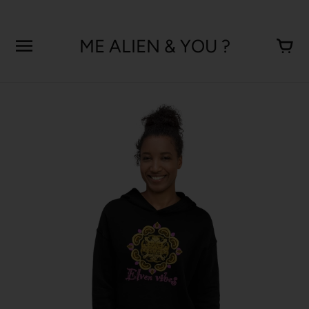
Aller
au
contenu
ME ALIEN & YOU ?