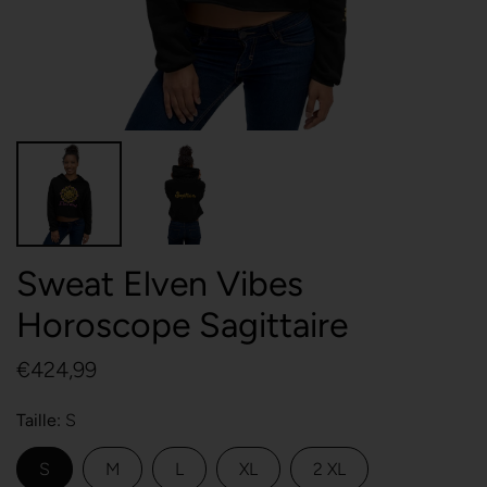
Sweat Elven Vibes
Horoscope Sagittaire
€424,99
Taille
S
S
M
L
XL
2 XL