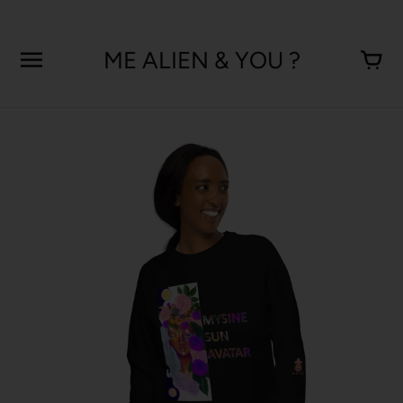
Aller
au
contenu
ME ALIEN & YOU ?