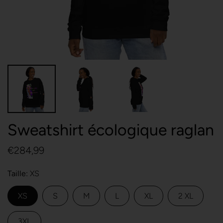
Sweatshirt écologique raglan
€284,99
Taille
XS
XS
S
M
L
XL
2 XL
3XL