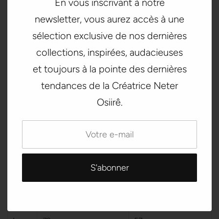
En vous inscrivant à notre
newsletter, vous aurez accès à une
M
28
21 ¼
sélection exclusive de nos dernières
L
28 ⅜
22 ½
collections, inspirées, audacieuses
XL
28 ¾
23 ⅝
et toujours à la pointe des dernières
tendances de la Créatrice Neter
2XL
29 ⅛
24 ¾
Osiirê.
3XL
29 ½
26
LONGUEUR (cm)
LARGEUR (cm)
XS
67
48
S
70
51
M
71
54