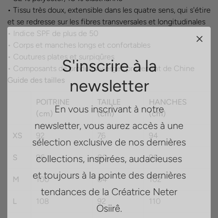
• Tissu très doux, extensible dans les quatre sens, qui s'étire
et se redresse sur les fibres transversales et longitudinales
• Indice SPF de plus de 50
• Corps et manches longs et confortables
S'inscrire à la
• Coutures plates et surpiqûres
• Composants de produits vierges provenant de Chine
newsletter
Guide des tailles
En vous inscrivant à notre
POITRINE
TAILLE
HANCHES
(cm)
(cm)
(cm)
newsletter, vous aurez accès à une
sélection exclusive de nos dernières
XS
92
76
94
collections, inspirées, audacieuses
S
96
80
98
et toujours à la pointe des dernières
M
100
84
102
tendances de la Créatrice Neter
Osiirê.
L
108
92
110