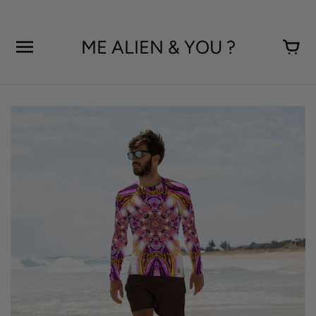
Aller
au
contenu
ME ALIEN & YOU ?