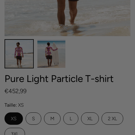
Pure Light Particle T-shirt
€452,99
Taille
XS
XS
S
M
L
XL
2 XL
3XL