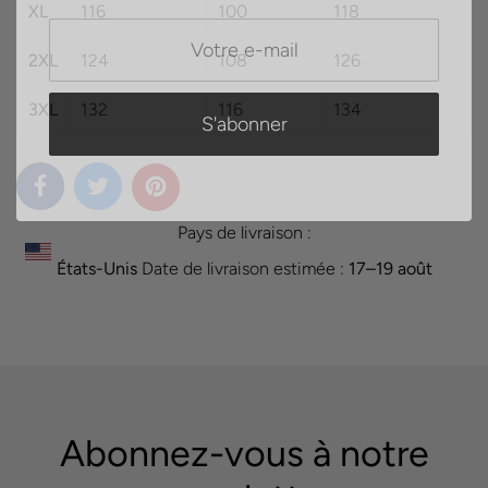
XL
116
100
118
2XL
124
108
126
3XL
132
116
134
Pays de livraison :
États-Unis
Date de livraison estimée :
17⁠–19 août
Abonnez-vous à notre