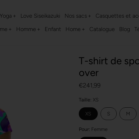
 Yoga
Love Siseikazuki
Nos sacs
Casquettes et ac
me
Homme
Enfant
Home
Catalogue
Blog
T
T-shirt de sp
over
€241,99
Taille
XS
XS
S
M
Pour
Femme