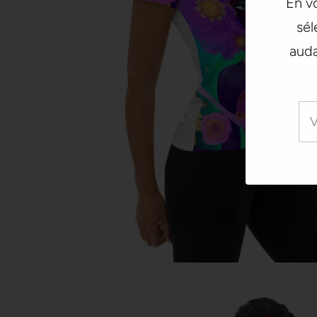
En vo
sél
auda