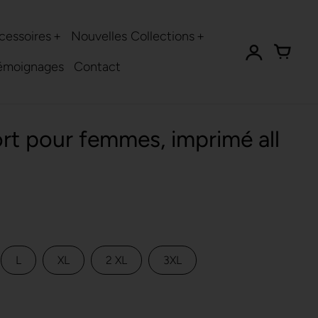
cessoires
Nouvelles Collections
émoignages
Contact
ort pour femmes, imprimé all
L
XL
2 XL
3XL