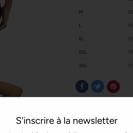
M
92
L
10
XL
10
2XL
11
3XL
12
S'inscrire à la newsletter