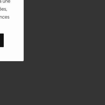
 à une
ées,
ances