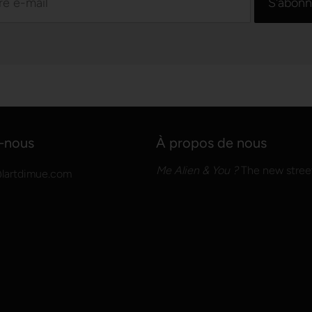
-nous
À propos de nous
Me Alien & You ?
The new street
lartdimue.com