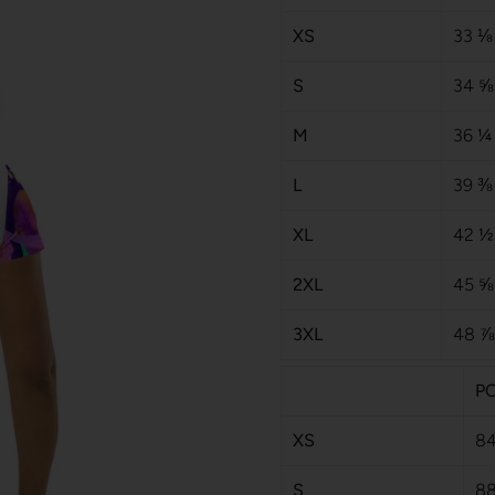
XS
33 ⅛
S
34 ⅝
M
36 ¼
L
39 ⅜
XL
42 ½
2XL
45 ⅝
3XL
48 ⅞
PO
XS
8
S
8