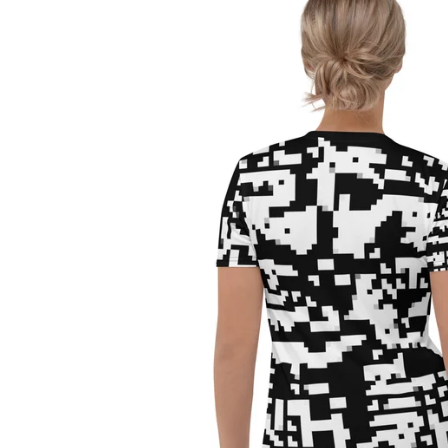
En vo
sél
auda