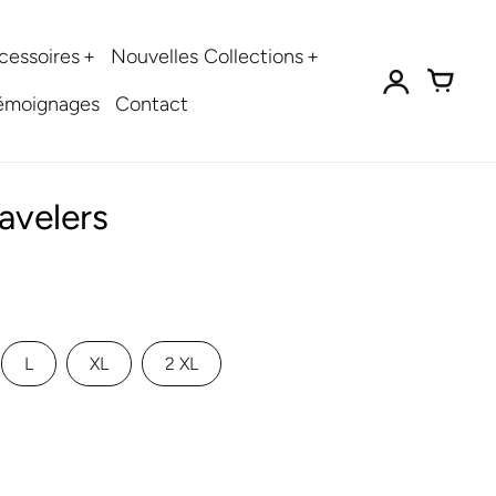
cessoires
Nouvelles Collections
émoignages
Contact
ravelers
L
XL
2 XL