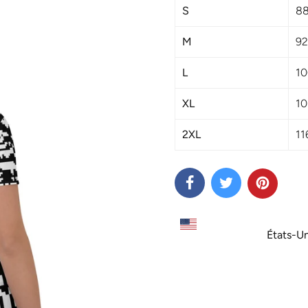
S
8
M
92
L
10
XL
10
S'inscrire à la newsletter
2XL
11
us inscrivant à notre newsletter, vous aurez accès
ection exclusive de nos dernières collections, inspir
cieuses et toujours à la pointe des dernières tend
de la Créatrice Neter Osiirê.
États-Un