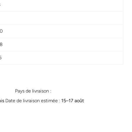
8
0
8
6
 à une
ées,
ances
Pays de livraison :
is
Date de livraison estimée :
15⁠–17 août