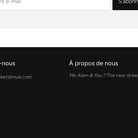
-nous
À propos de nous
Me Alien & You ?
The new street
lartdimue.com